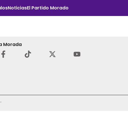
los
Noticias
El Partido Morado
a Morada
.